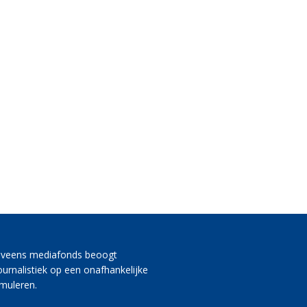
lveens mediafonds beoogt
journalistiek op een onafhankelijke
imuleren.