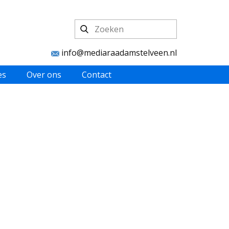
info@mediaraadamstelveen.nl
es
Over ons
Contact