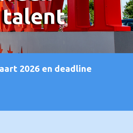
 talent
aart 2026 en deadline