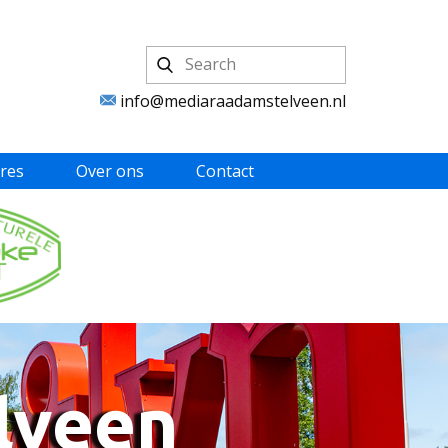
info@mediaraadamstelveen.nl
res
Over ons
Contact
lveen