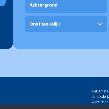
Achtergrond
Onafhankelijk
Het Amste
de lokale 
wijze te st