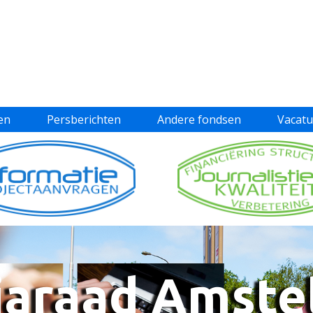
en
Persberichten
Andere fondsen
Vacatu
araad Amste