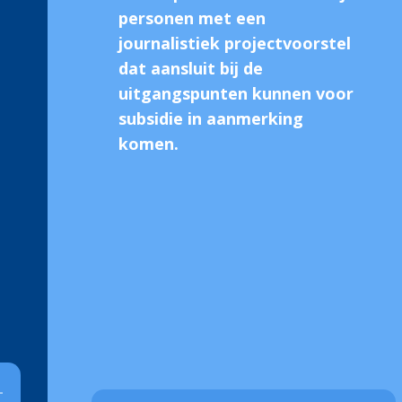
personen met een
journalistiek projectvoorstel
dat aansluit bij de
uitgangspunten kunnen voor
subsidie in aanmerking
komen.