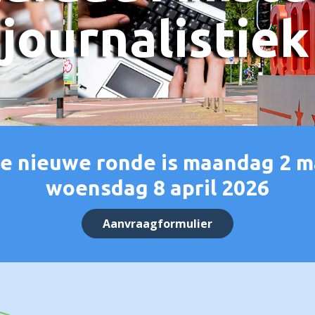
journalistiek
e nieuwe ronde is ​maandag 2 m
woensdag 8 april 2026
Aanvraagformulier