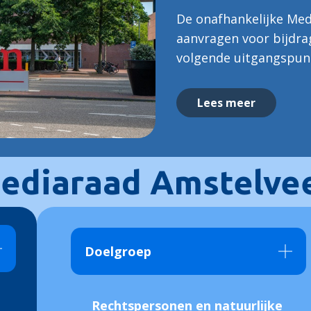
De onafhankelijke Me
aanvragen voor bijdra
volgende uitgangspun
Lees meer
ediaraad Amstelve
Doelgroep
Rechtspersonen en natuurlijke