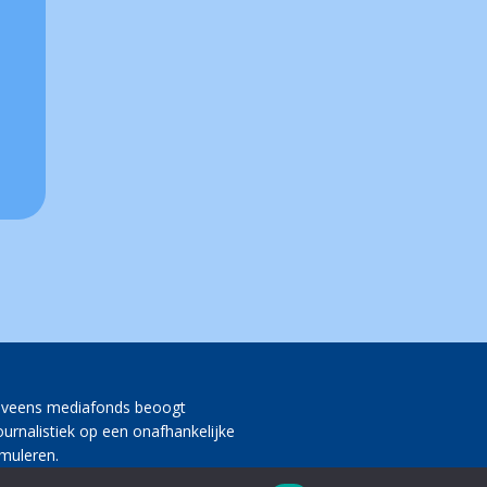
lveens mediafonds beoogt
journalistiek op een onafhankelijke
imuleren.