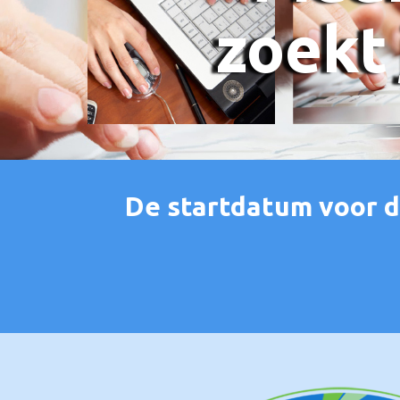
zoekt 
De startdatum voor d