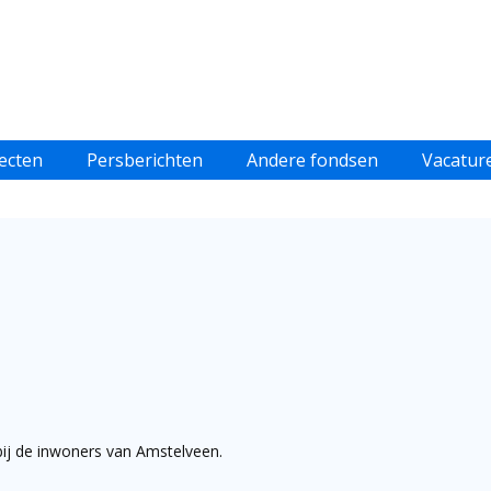
ecten
Persberichten
Andere fondsen
Vacatur
bij de inwoners van Amstelveen.