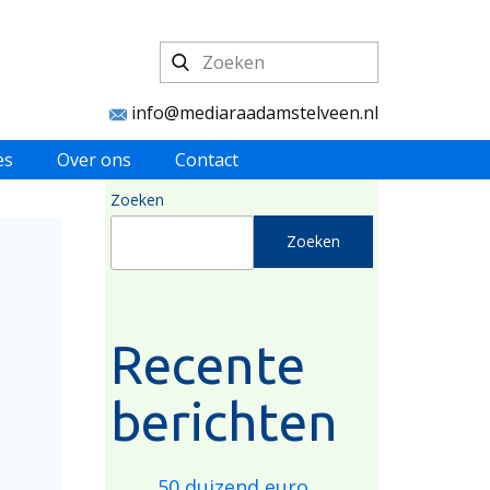
info@mediaraadamstelveen.nl
es
Over ons
Contact
Zoeken
Zoeken
Recente
berichten
50 duizend euro