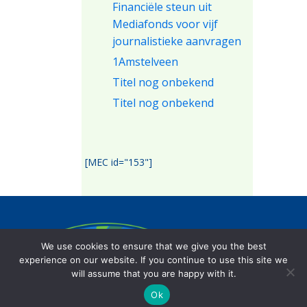
Financiële steun uit
Mediafonds voor vijf
journalistieke aanvragen
1Amstelveen
Titel nog onbekend
Titel nog onbekend
[MEC id="153"]
Het Amstelveens mediafonds beoogt
We use cookies to ensure that we give you the best
de lokale journalistiek op een onafhankelijke
experience on our website. If you continue to use this site we
wijze te stimuleren.
will assume that you are happy with it.
Ok