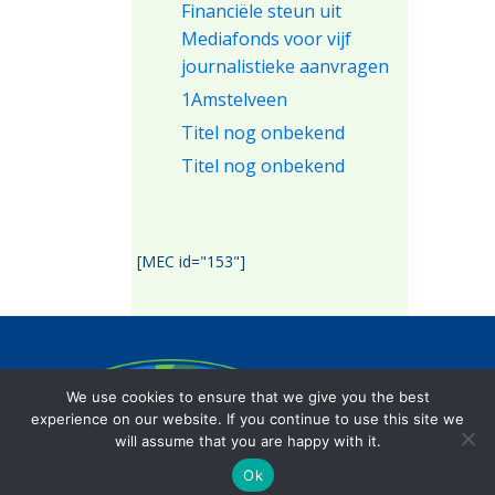
Financiële steun uit
Mediafonds voor vijf
journalistieke aanvragen
1Amstelveen
Titel nog onbekend
Titel nog onbekend
[MEC id="153"]
Het Amstelveens mediafonds beoogt
We use cookies to ensure that we give you the best
de lokale journalistiek op een onafhankelijke
experience on our website. If you continue to use this site we
wijze te stimuleren.
will assume that you are happy with it.
Ok