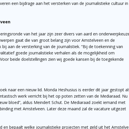
veren een bijdrage aan het versterken van de journalistieke cultuur in
lveen
eringsronde van het jaar zijn zeer divers van aard en onderwerpkeuze
erpen gaat die van groot belang zijn voor Amstelveen en de
ij aan de versterking van de journalistiek. “Bij de toekenning van
litatief goede journalistieke verhalen als de mogelijkheid om
. Voor beide doelstellingen zien wij goede kansen bij de toegekende
ek naar een nieuw lid. Monda Heshusius is eerder dit jaar gestopt al
antastisch werk verricht bij het op poten zetten van de Mediaraad. Nu 
ieuw bloed”, aldus Meindert Schut. De Mediaraad zoekt iemand met
e binding met Amstelveen. Later deze maand zal de vacature uitgezet
d en bepaalt welke journalistieke projecten met geld uit het Amstelv