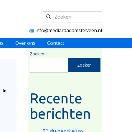
info@mediaraadamstelveen.nl
es
Over ons
Contact
Zoeken
Zoeken
 In
Recente
berichten
50 duizend euro