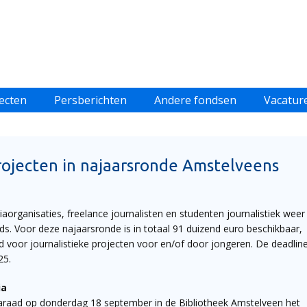
ecten
Persberichten
Andere fondsen
Vacatur
rojecten in najaarsronde Amstelveens
rganisaties, freelance journalisten en studenten journalistiek weer
s. Voor deze najaarsronde is in totaal 91 duizend euro beschikbaar,
d voor journalistieke projecten voor en/of door jongeren. De deadlin
25.
ia
araad op donderdag 18 september in de Bibliotheek Amstelveen het