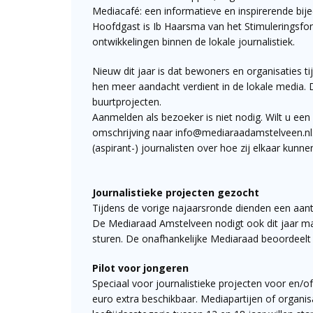
Mediacafé: een informatieve en inspirerende bijee
Hoofdgast is Ib Haarsma van het Stimuleringsfond
ontwikkelingen binnen de lokale journalistiek.
Nieuw dit jaar is dat bewoners en organisaties t
hen meer aandacht verdient in de lokale media. D
buurtprojecten.
Aanmelden als bezoeker is niet nodig. Wilt u een
omschrijving naar info@mediaraadamstelveen.nl
(aspirant-) journalisten over hoe zij elkaar kunn
Journalistieke projecten gezocht
Tijdens de vorige najaarsronde dienden een aanta
De Mediaraad Amstelveen nodigt ook dit jaar mak
sturen. De onafhankelijke Mediaraad beoordeelt d
Pilot voor jongeren
Speciaal voor journalistieke projecten voor en/
euro extra beschikbaar. Mediapartijen of organisa