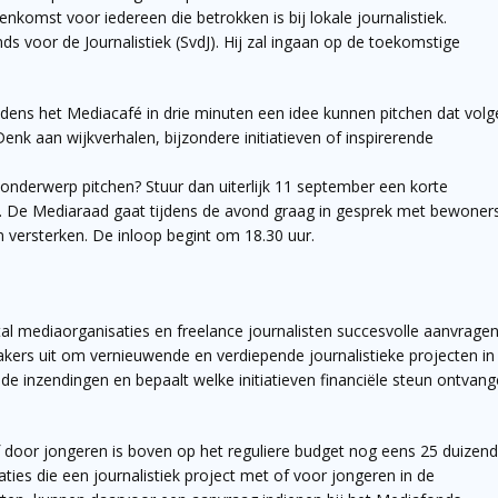
nkomst voor iedereen die betrokken is bij lokale journalistiek.
s voor de Journalistiek (SvdJ). Hij zal ingaan op de toekomstige
ijdens het Mediacafé in drie minuten een idee kunnen pitchen dat vol
enk aan wijkverhalen, bijzondere initiatieven of inspirerende
 onderwerp pitchen? Stuur dan uiterlijk 11 september een korte
. De Mediaraad gaat tijdens de avond graag in gesprek met bewoner
en versterken. De inloop begint om 18.30 uur.
l mediaorganisaties en freelance journalisten succesvolle aanvragen 
ers uit om vernieuwende en verdiepende journalistieke projecten in
e inzendingen en bepaalt welke initiatieven financiële steun ontvang
of door jongeren is boven op het reguliere budget nog eens 25 duizend
ties die een journalistiek project met of voor jongeren in de