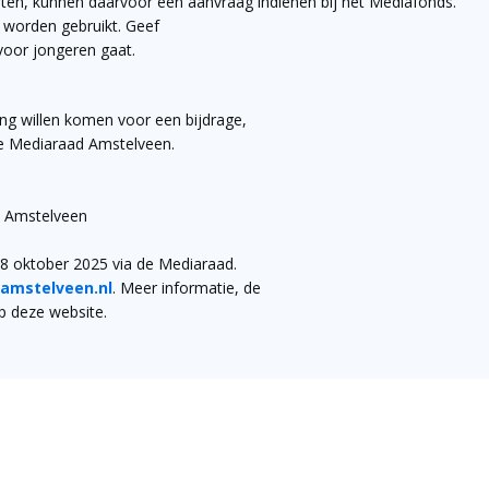
tarten, kunnen daarvoor een aanvraag indienen bij het Mediafonds.
worden gebruikt. Geef
 voor jongeren gaat.
ing willen komen voor een bijdrage,
de Mediaraad Amstelveen.
n Amstelveen
8 oktober 2025 via de Mediaraad.
amstelveen.nl
. Meer informatie, de
op deze website.