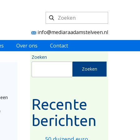
info@mediaraadamstelveen.nl
es
Over ons
Contact
Zoeken
Zoeken
 een
Recente
e
berichten
50 duizend euro