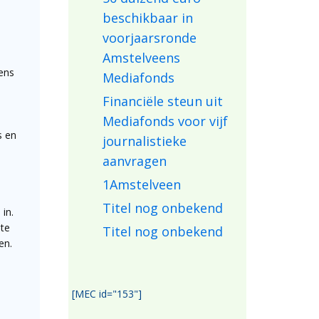
beschikbaar in
voorjaarsronde
Amstelveens
gens
Mediafonds
Financiële steun uit
Mediafonds voor vijf
s en
journalistieke
aanvragen
1Amstelveen
Titel nog onbekend
in.
 te
Titel nog onbekend
en.
[MEC id="153"]