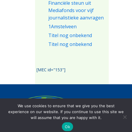
Financiële steun uit
Mediafonds voor vijf
journalistieke aanvragen
1Amstelveen
Titel nog onbekend
Titel nog onbekend
[MEC id="153"]
Het Amstelveens mediafonds beoogt
We use cookies to ensure that we give you the best
de lokale journalistiek op een onafhankelijke
experience on our website. If you continue to use this site we
wijze te stimuleren.
will assume that you are happy with it.
Ok